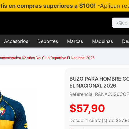
atis en compras superiores a $100!
-Aplican res
¿Qué es
Accesorios
Deportes
Marcas
Máquinas
De
memorativa 62 Años Del Club Deportivo El Nacional 2026
BUZO PARA HOMBRE CO
EL NACIONAL 2026
Referencia
:
RANAC.126CC
$
57
,
90
$
57
,
9