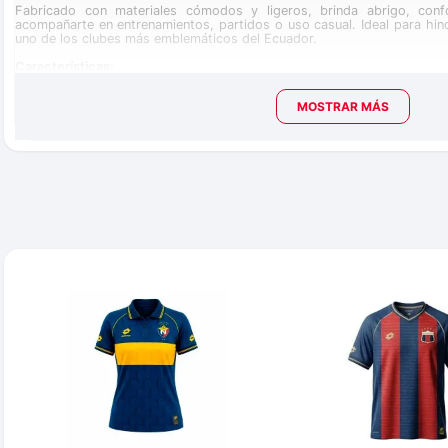
Fabricado con materiales cómodos y ligeros, brinda abrigo, conf
acompañarte en entrenamientos, partidos o uso casual. Ideal para hin
uno de los clubes más emblemáticos del Ecuador.
Características:
Buzo conmemorativo oficial Club Deportivo El Nacional 2026
MOSTRAR MÁS
Edición especial por los 62 años del club
Diseño inspirado en los colores tradicionales de El Nacional
Manga larga para mayor cobertura y comodidad
Tejido ligero y cómodo para uso diario o deportivo
Cuello tipo polo con cierre frontal parcial
Material transpirable para mayor frescura
Ajuste cómodo que favorece la movilidad
Ideal para entrenamiento, eventos deportivos o uso casual
Diseño exclusivo para hinchas y coleccionistas del club