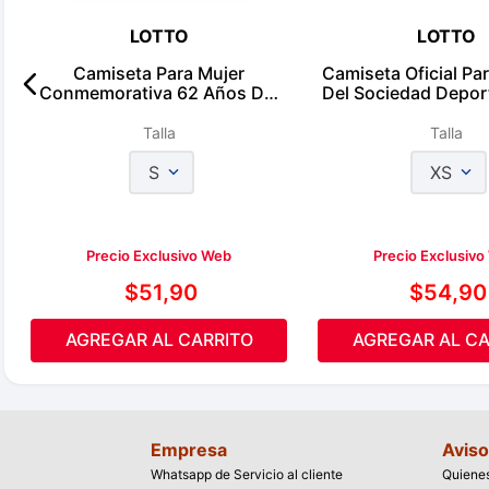
LOTTO
LOTTO
Camiseta Para Mujer
Camiseta Oficial P
Conmemorativa 62 Años Del
Del Sociedad Depor
Club Deportivo El Nacional
2026
2026
Talla
Talla
S
XS
Precio Exclusivo Web
Precio Exclusiv
$
51
,
90
$
54
,
90
AGREGAR AL CARRITO
AGREGAR AL CA
Empresa
Aviso
Whatsapp de Servicio al cliente
Quiene