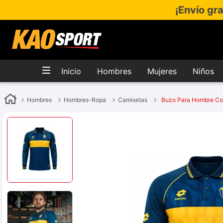
¡Envío gr
Inicio
Hombres
Mujeres
Niños
Hombres
Hombres-Ropa
Camisetas
Buzo Para Hombre Con