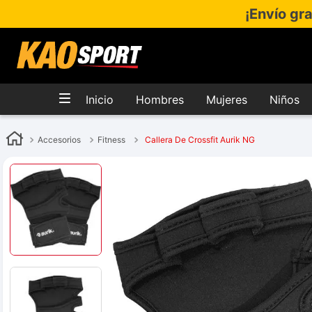
¡Envío gr
Inicio
Hombres
Mujeres
Niños
Accesorios
Fitness
Callera De Crossfit Aurik NG