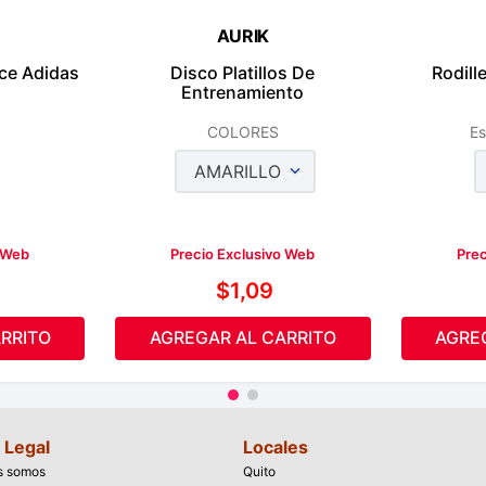
AURIK
ce Adidas
Disco Platillos De
Rodill
Entrenamiento
COLORES
Es
AMARILLO
o Web
Precio Exclusivo Web
Prec
$
1
,
09
RRITO
AGREGAR AL CARRITO
AGRE
 Legal
Locales
s somos
Quito