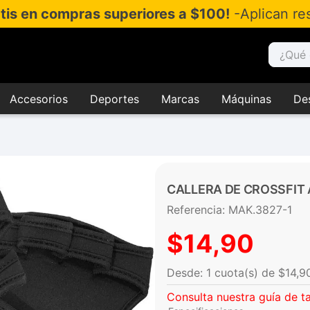
atis en compras superiores a $100!
-Aplican res
¿Qué es
Accesorios
Deportes
Marcas
Máquinas
De
CALLERA DE CROSSFIT 
Referencia
:
MAK.3827-1
$
14
,
90
$
14
,
9
Consulta nuestra guía de ta