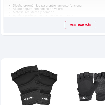
Diseño ergonómico para entrenamiento funcional
Ajuste seguro con correa de velcro
Material resistente y cómodo
Ayuda a proteger las palmas de las manos
Ideal para cross training y levantamiento
Mejora el agarre durante ejercicios
MOSTRAR MÁS
Color negro deportivo
Fácil de colocar y ajustar
Uso recomendado:
Perfecta para CrossFit, gimnasio, calistenia, dominadas, barras, pes
intensidad.