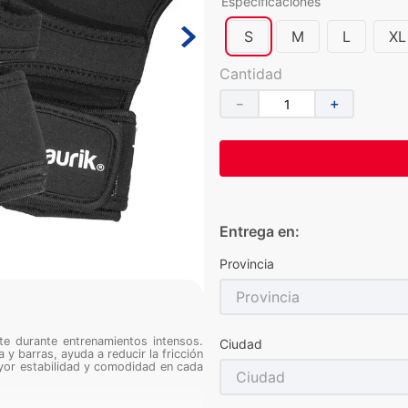
Especificaciones
S
M
L
XL
Cantidad
－
＋
Entrega en:
Provincia
Provincia
rte durante entrenamientos intensos.
Ciudad
 y barras, ayuda a reducir la fricción
ayor estabilidad y comodidad en cada
Ciudad