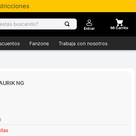
tricciones
tás buscando?
Entrar
scuentos
Fanzone
Trabaja con nosotros
AURIK NG
0
llas