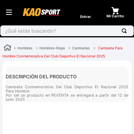
Entrar
¿Qué estás buscando?
Hombres
Hombres-Ropa
Camisetas
Camiseta Para
Hombre Conmemorativa Del Club Deportivo El Nacional 2025
DESCRIPCIÓN DEL PRODUCTO
Camiseta Conmemorativa Del Club Deportivo El Nacional 2025
Para Hombre
Por ser un producto en PEVENTA se entregará a partir del 12 de
junio 2025