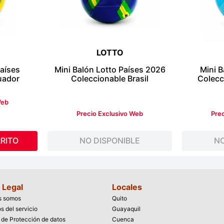
LOTTO
Países
Mini Balón Lotto Países 2026
Mini B
uador
Coleccionable Brasil
Colecc
Web
Precio Exclusivo Web
Pre
RITO
NO DISPONIBLE
NO
 Legal
Locales
s somos
Quito
s del servicio
Guayaquil
a de Protección de datos
Cuenca