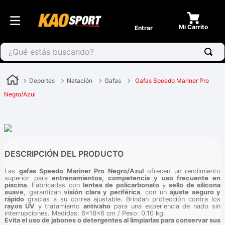
Entrar
¿Qué estás buscando?
Deportes
Natación
Gafas
Gafas Speedo Mariner Pro
Negro/Azul
DESCRIPCIÓN DEL PRODUCTO
Las
gafas Speedo Mariner Pro Negro/Azul
ofrecen un rendimiento
superior para
entrenamientos, competencia y uso frecuente en
piscina
. Fabricadas con
lentes de policarbonato
y
sello de silicona
suave
, garantizan
visión clara y periférica
, con un
ajuste seguro y
rápido
gracias a su correa ajustable. Brindan protección contra los
rayos UV
y tratamiento
antivaho
para una experiencia de nado sin
interrupciones. Medidas: 6x18x6 cm / Peso: 0,10 kg.
Evita el uso de jabones o detergentes al limpiarlas para conservar sus