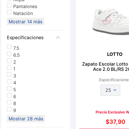
Pantalones
Natación
Mostrar 14 más
Especificaciones
7.5
LOTTO
6.5
2
Zapato Escolar Lotto
1
Ace 2.0 BL/RS 
3
Especificacione
4
5
25
6
8
9
Precio Exclusivo 
Mostrar 28 más
$
37
,
90