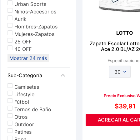
Urban Sports
Niños-Accesorios
Aurik
Hombres-Zapatos
LOTTO
Mujeres-Zapatos
25 OFF
Zapato Escolar Lotto
40 OFF
Ace 2.0 BL/AZ 
Mostrar 24 más
Especificacione
30
Sub-Categoría
Camisetas
Lifestyle
Precio Exclusivo 
Fútbol
$
39
,
91
Ternos de Baño
Otros
AGREGAR AL CAR
Outdoor
Patines
Ropa