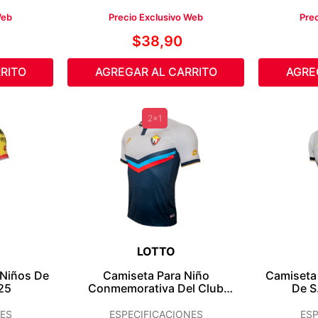
Web
Precio Exclusivo Web
Pre
$
38
,
90
RITO
AGREGAR AL CARRITO
AGRE
2x1
LOTTO
 Niños De
Camiseta Para Niño
Camiseta 
25
Conmemorativa Del Club
De S
Deportivo El Nacional 2025
ES
ESPECIFICACIONES
ESP