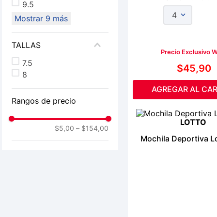
9.5
4
Mostrar 9 más
TALLAS
Precio Exclusivo 
7.5
$
45
,
90
8
AGREGAR AL CAR
Rangos de precio
LOTTO
$5,00
–
$154,00
Mochila Deportiva Lo