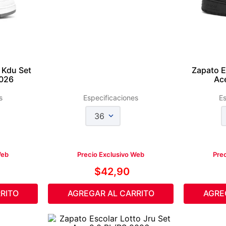
 Kdu Set
Zapato E
2026
Ac
s
Especificaciones
Es
36
Web
Precio Exclusivo Web
Pre
$
42
,
90
RITO
AGREGAR AL CARRITO
AGRE