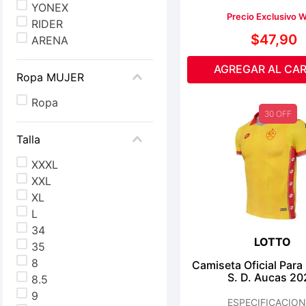
YONEX
Precio Exclusivo 
RIDER
$
47
,
90
ARENA
AGREGAR AL CAR
Ropa MUJER
Ropa
30 OFF
Talla
XXXL
XXL
XL
L
34
LOTTO
35
8
Camiseta Oficial Para
S. D. Aucas 20
8.5
9
ESPECIFICACION