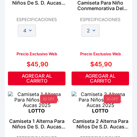
Niños De S. D. Aucas
Camiseta Para Niño
2025
Conmemorativa Del
Club Deportivo El
Nacional 2025
ESPECIFICACIONES
ESPECIFICACIONES
4
2
Precio Exclusivo Web
Precio Exclusivo Web
$
45
,
90
$
45
,
90
AGREGAR AL
AGREGAR AL
CARRITO
CARRITO
30 OFF
30 OFF
LOTTO
LOTTO
Camiseta 1 Alterna Para
Camiseta 2 Alterna Para
Niños De S. D. Aucas
Niños De S.D. Aucas
2025
2025