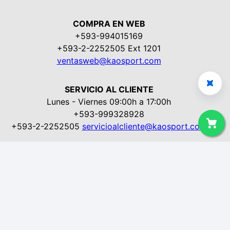
COMPRA EN WEB
+593-994015169
+593-2-2252505 Ext 1201
ventasweb@kaosport.com
SERVICIO AL CLIENTE
Lunes - Viernes 09:00h a 17:00h
+593-999328928
+593-2-2252505
servicioalcliente@kaosport.com
Aviso Legal
Quienes somos
Terminos del servicio
Politica de entregas & devoluciones
Compra 100% segura
Locales