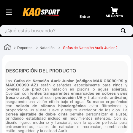
Entrar
¿Qué estás buscando?
Deportes
Natación
Gafas de Natación Aurik Junior 2
DESCRIPCIÓN DEL PRODUCTO
Las
Gafas de Natación Aurik Junior (códigos MAK.C6090-RS y
MAK.C6090-AZ)
están diseñadas especialmente para niños y
jóvenes que practican natación en piscina o aguas abiertas.
Cuentan con
lentes transparentes enmarcados en colores vivos
(rosa o azul)
, que ofrecen
protección UV
y tratamiento
antivaho
,
asegurando una visión nítida bajo el agua. Su marco ergonómico
con
sellado de silicona hipoalergénica
evita filtraciones y
proporciona un ajuste suave y seguro alrededor de los ojos. La
correa ajustable de doble cinta
permite personalizar el ajuste,
brindando estabilidad incluso en movimientos intensos. Con su
diseño ligero, moderno y funcional, son la opción perfecta para
entrenamientos, clases de natación o recreación, combinando
estilo, seguridad y la calidad Aurik.