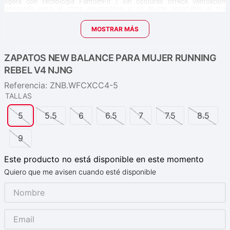
ligera con tecnología FantomFit / sin costuras ofrece ventilación
adecuada para el clima ecuatoriano y un ajuste agradable al pie
femenino. Gracias a su base más ancha que versiones anteriores,
mejora la estabilidad para entrenamiento diario sin renunciar a un look
MOSTRAR MÁS
deportivo-urbano. Ideal para quienes desean un solo par que sirva
para rodar, trotar y caminar cómodamente por la ciudad, mientras
mantienen estilo y rendimiento. Ya disponible en KAO SPORT Ecuador,
con envío a todo el país, en tallas diseñadas para mujer.
ZAPATOS NEW BALANCE PARA MUJER RUNNING
Perfecta para mujeres que realizan entrenamientos con ritmos
REBEL V4 NJNG
moderados, caminatas frecuentes o uso prolongado durante el
día en ciudades de Ecuador como Quito o Guayaquil.
Referencia
:
ZNB.WFCXCC4-5
Dada la construcción más estable y base ancha, este modelo
ofrece mejor comodidad para superficies urbanas variadas y
TALLAS
puede servir tanto para trotar ligero como para caminar
diariamente.
5
5.5
6
6.5
7
7.5
8.5
Si buscas velocidad ultra-rápida o competición de
mantenimiento, quizá modelos más enfocados en rendimiento
puro sean mejores; pero para versatilidad “día a día +
9
entrenamiento”, esta zapatilla funciona excelente.
Combínala con leggins, pantalón deportivo o jean casual-
deportivo: su diseño moderno lo permite.
Este producto no está disponible en este momento
Cuida la malla ventilada limpiando con cepillo suave y agua tibia;
evita secado al sol directo para preservar materiales y color
Quiero que me avisen cuando esté disponible
“NJNG”.