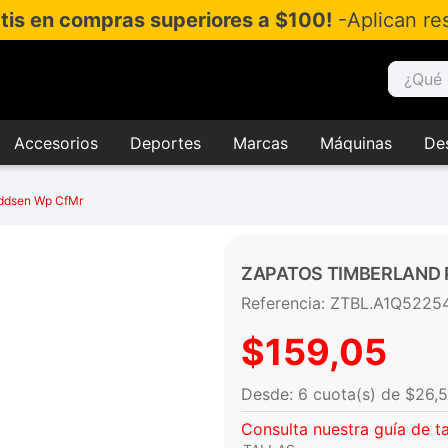
atis en compras superiores a $100!
-Aplican res
¿Qué es
Accesorios
Deportes
Marcas
Máquinas
De
addsen Wp CfMr
ZAPATOS TIMBERLAND
Referencia
:
ZTBL.A1Q5225
$
159
,
05
$
26
,
5
Consulta nuestra guía de ta