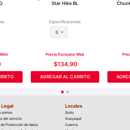
G
Star Hike BL
Chuck 
nes
Especificaciones
6
o Web
Precio Exclusivo Web
Prec
0
$
134
,
90
RRITO
AGREGAR AL CARRITO
AGRE
 Legal
Locales
s somos
Quito
s del servicio
Guayaquil
a de Protección de datos
Cuenca