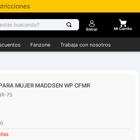
tricciones
tás buscando?
Entrar
scuentos
Fanzone
Trabaja con nosotros
 PARA MUJER MADDSEN WP CFMR
4R-75
0
llas