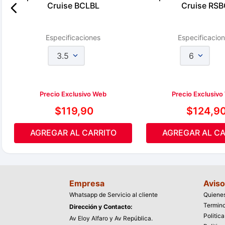
Cruise BCLBL
Cruise RSB
Especificaciones
Especificacio
3.5
6
Precio Exclusivo Web
Precio Exclusiv
$
119
,
90
$
124
,
9
AGREGAR AL CARRITO
AGREGAR AL CA
Empresa
Aviso
Whatsapp de Servicio al cliente
Quiene
Termino
Dirección y Contacto:
Politic
Av Eloy Alfaro y Av República.