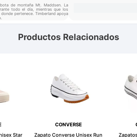
a bota de montaña Mt. Maddsen. La
ante todo el día, mientras que los
a, donde pertenece. Timberland apoya
p.
Productos Relacionados
E
CONVERSE
isex Star
Zapato Converse Unisex Run
Zapato