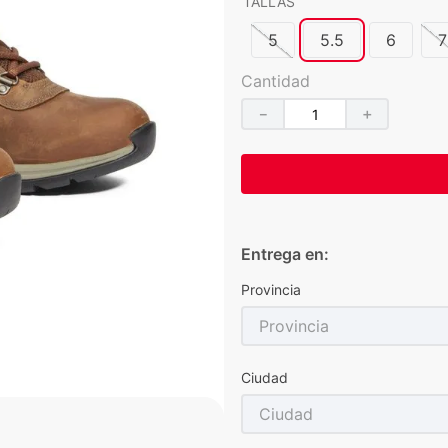
TALLAS
5
5.5
6
7
Cantidad
－
＋
Entrega en:
Provincia
Provincia
Ciudad
Ciudad