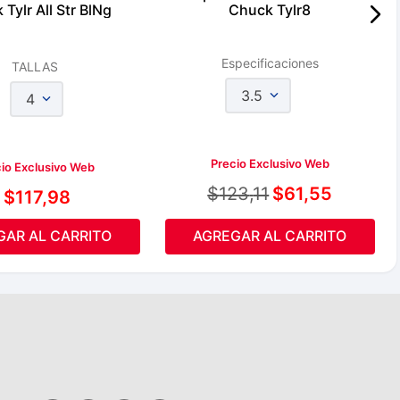
Tylr All Str BlNg
Chuck Tylr8
Especificaciones
TALLAS
3.5
4
Precio Exclusivo Web
io Exclusivo Web
$
123
,
11
$
61
,
55
$
117
,
98
GAR AL CARRITO
AGREGAR AL CARRITO